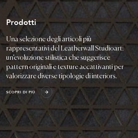
Prodotti
Una selezione degli articoli più
rappresentativi del Leatherwall Studioart:
un’evoluzione stilistica che suggerisce
pattern originali e texture accattivanti per
valorizzare diverse tipologie di interiors.
S
C
O
P
R
I
D
I
P
I
Ù