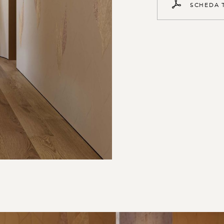
S
C
H
E
D
A