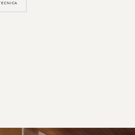
T
E
C
N
I
C
A