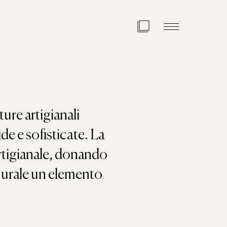
ture artigianali
e e sofisticate. La
artigianale, donando
 murale un elemento