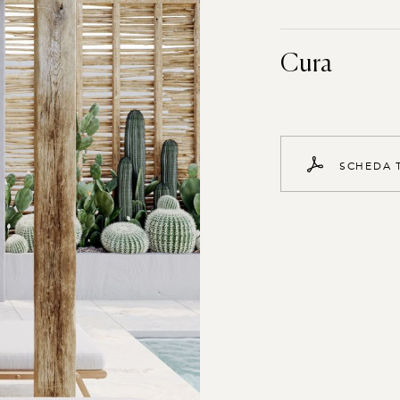
Cura
S
C
H
E
D
A