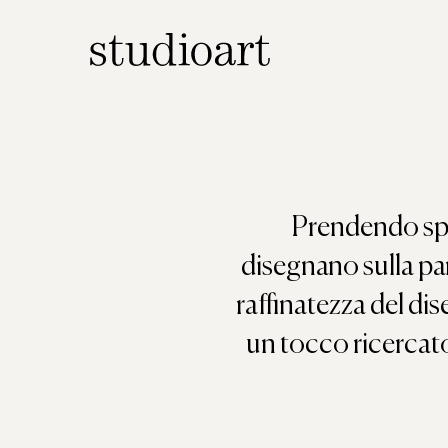
Home Page
Prendendo spunt
disegnano sulla pa
raffinatezza del di
un tocco ricercato